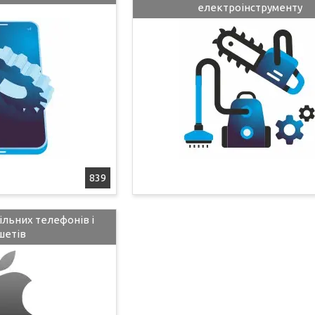
електроінструменту
839
ільних телефонів і
шетів