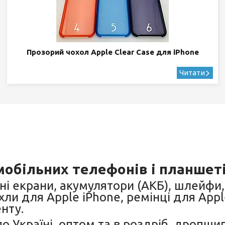
Прозорий чохол Apple Clear Case для iPhone
мобільних телефонів і планшет
ні екрани, акумулятори (АКБ), шлейфи, 
хли для Apple iPhone, ремінці для Appl
нту.
по Україні, оптом та в роздріб, дропши