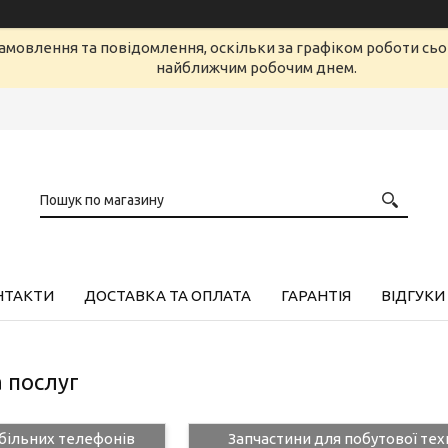
амовлення та повідомлення, оскільки за графіком роботи сь
найближчим робочим днем.
НТАКТИ
ДОСТАВКА ТА ОПЛАТА
ГАРАНТІЯ
ВІДГУКИ
а послуг
більних телефонів
Запчастини для побутової техн