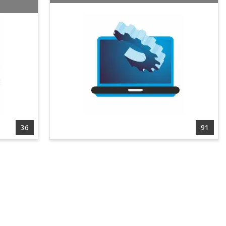
36
91