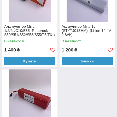
Аккумулятор Mijia
Акумулятор Mijia 1c
1/2/2s/C10/E35, Roborock
(STYTJ01ZHM), (Li-ion 14.4V
S50/S51/S52/S53/S55/T6/T61/
2.8Ah)
T65, (Li-ion 14.4V 5.2Ah)
В наявності
В наявності
1 400
1 200
₴
₴
Купити
Купити