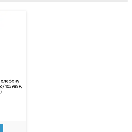
телефону
ro/405988P,
)