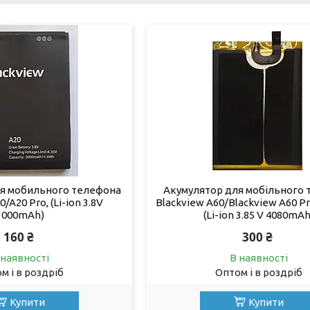
я мобильного телефона
Акумулятор для мобільного 
/A20 Pro, (Li-ion 3.8V
Blackview A60/Blackview A60 P
3000mAh)
(Li-ion 3.85 V 4080mAh
160 ₴
300 ₴
 наявності
В наявності
м і в роздріб
Оптом і в роздріб
Купити
Купити