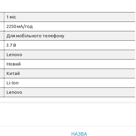
1 міс
2250 мА/год
Для мобільного телефону
3.7 В
Lenovo
Новий
Китай
Li-Ion
Lenovo