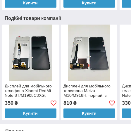
Купити
Купити
Подібні товари компанії
Дисплей для мобільного
Дисплей для мобільного
Дисп
телефона Xiaomi RedMi
телефона Meizu
теле
Note 8T/M1908C3XG,
M10/M918H, чорний, з
Note
чорний, з тачскрином
тачскрином
чорн
350
810
330
₴
₴
Купити
Купити