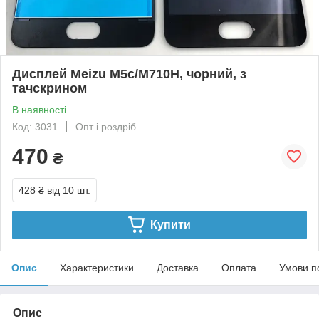
Дисплей Meizu M5c/M710H, чорний, з
тачскрином
В наявності
Код: 3031
Опт і роздріб
470
₴
428 ₴
від 10 шт.
Купити
Опис
Характеристики
Доставка
Оплата
Умови п
Опис