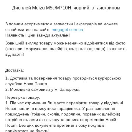
Дисплей Meizu M5c/M710H, чорний, з тачскрином
З повним асортиментом запчастин і аксесуарів ви можете
ознайомитися на сайті:
megaget.com.ua
Наявність і ціни завжди актуальні!
Зовнішній вигляд товару може незначно відрізнятися від фото
(кольори і маркування шлейфів, колір плівок, тощо) і залежить
від партії!
Доставка:
1. Доставка та повернення товару проводиться кур'єрською
службою Нова Пошта.
2. Можливий самовивіз у м. Запоріжжі.
Перевірка товару:
1. Під час отримання Ви маєте перевірити товар у відділенні
Нової пошти, в присутності працівника. У разі виявлення
пошкоджень (тріщин, сколів, подряпин, порваних шлейфів)
потрібно скласти акт огляду та написати претензію Новій
Пошті. Без цих документів претензії з боку покупців
прийматися не будуть!