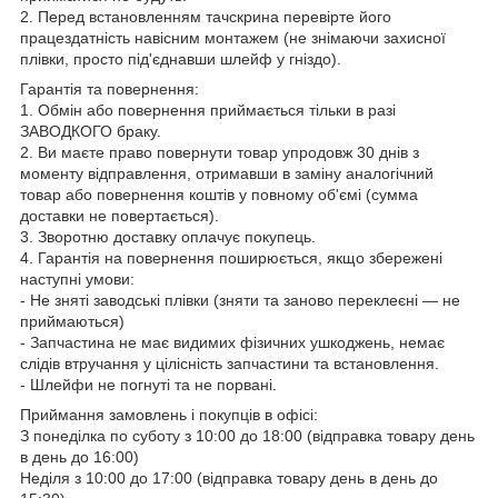
2. Перед встановленням тачскрина перевірте його
працездатність навісним монтажем (не знімаючи захисної
плівки, просто під'єднавши шлейф у гніздо).
Гарантія та повернення:
1. Обмін або повернення приймається тільки в разі
ЗАВОДКОГО браку.
2. Ви маєте право повернути товар упродовж 30 днів з
моменту відправлення, отримавши в заміну аналогічний
товар або повернення коштів у повному об'ємі (сумма
доставки не повертається).
3. Зворотню доставку оплачує покупець.
4. Гарантія на повернення поширюється, якщо збережені
наступні умови:
- Не зняті заводські плівки (зняти та заново переклеєні — не
приймаються)
- Запчастина не має видимих фізичних ушкоджень, немає
слідів втручання у цілісність запчастини та встановлення.
- Шлейфи не погнуті та не порвані.
Приймання замовлень і покупців в офісі:
З понеділка по суботу з 10:00 до 18:00 (відправка товару день
в день до 16:00)
Неділя з 10:00 до 17:00 (відправка товару день в день до