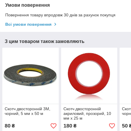
Умови повернення
Повернення товару впродовж 30 днів за рахунок покупця
Всі умови повернення
З цим товаром також замовляють
Скотч двосторонній 3M,
Скотч двосторонній
Скот
чорний, 5 мм x 50 м
акриловий, прозорий, 10
чорн
мм x 25 м
80
180
50
₴
₴