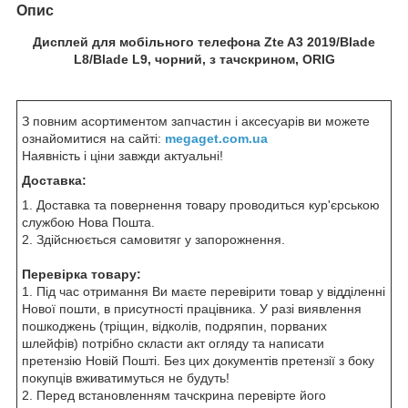
Опис
Дисплей для мобільного телефона Zte A3 2019/Blade
L8/Blade L9, чорний, з тачскрином, ORIG
З повним асортиментом запчастин і аксесуарів ви можете
ознайомитися на сайті:
megaget.com.ua
Наявність і ціни завжди актуальні!
Доставка:
1. Доставка та повернення товару проводиться кур'єрською
службою Нова Пошта.
2. Здійснюється самовитяг у запорожнення.
Перевірка товару:
1. Під час отримання Ви маєте перевірити товар у відділенні
Нової пошти, в присутності працівника. У разі виявлення
пошкоджень (тріщин, відколів, подряпин, порваних
шлейфів) потрібно скласти акт огляду та написати
претензію Новій Пошті. Без цих документів претензії з боку
покупців вживатимуться не будуть!
2. Перед встановленням тачскрина перевірте його