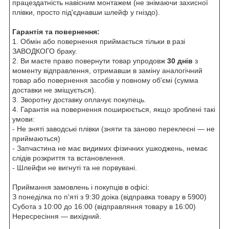
працездатність навісним монтажем (не знімаючи захисної
плівки, просто під'єднавши шлейф у гніздо).
Гарантія та повернення:
1. Обмін або повернення приймається тільки в разі
ЗАВОДКОГО браку.
2. Ви маєте право повернути товар упродовж
30 днів
з
моменту відправлення, отримавши в заміну аналогічний
товар або повернення засобів у повному об'ємі (сумма
доставки не зміщується).
3. Зворотну доставку оплачує покупець.
4. Гарантія на повернення поширюється, якщо зроблені такі
умови:
- Не зняті заводські плівки (зняти та заново переклеєні — не
приймаються)
- Запчастина не має видимих фізичних ушкоджень, немає
слідів розкриття та встановлення.
- Шлейфи не вигнуті та не порвувані.
Приймання замовлень і покупців в офісі:
З понеділка по п'яті з 9:30 доіка (відправка товару в 5900)
Субота з 10:00 до 16:00 (відправляння товару в 16:00)
Нересресіння — вихідний.