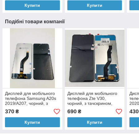
Купити
Купити
Подібні товари компанії
Дисплей для мобільного
Дисплей для мобільного
Дисп
телефона Samsung A20s
телефона Zte V30,
теле
2019/A207, чорний, з
чорний, з тачскрином,
2020
тачскрином, TFT, ORIG
ORIG
2020
370
690
430
₴
₴
чорн
ORI
Купити
Купити