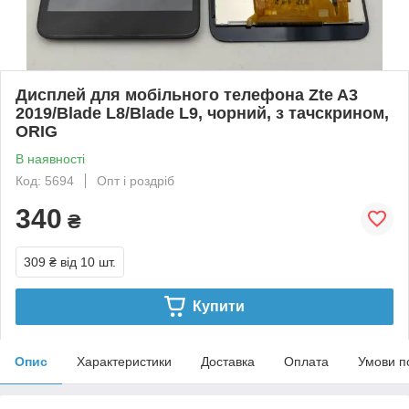
Дисплей для мобільного телефона Zte A3
2019/Blade L8/Blade L9, чорний, з тачскрином,
ORIG
В наявності
Код: 5694
Опт і роздріб
340
₴
309 ₴
від 10 шт.
Купити
Опис
Характеристики
Доставка
Оплата
Умови п