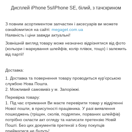
Дисплей iPhone 5s/iPhone SE, білий, з тачскрином
З повним асортиментом запчастин і аксесуарів ви можете
ознайомитися на сайті:
megaget.com.ua
Наявність і ціни завжди актуальні!
Зовнішній вигляд товару може незначно відрізнятися від фото
(кольори і маркування шлейфів, колір плівок, тощо) і залежить
від партії!
Доставка:
1. Доставка та повернення товару проводиться кур'єрською
службою Нова Пошта.
2. Можливий самовивіз у м. Запоріжжі.
Перевірка товару:
1. Під час отримання Ви маєте перевірити товар у відділенні
Нової пошти, в присутності працівника. У разі виявлення
пошкоджень (тріщин, сколів, подряпин, порваних шлейфів)
потрібно скласти акт огляду та написати претензію Новій
Пошті. Без цих документів претензії з боку покупців
прийматися не будуть!