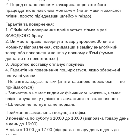
2. Перед встановленням тачскрина перевірте його
працездатність навісним монтажем (не знімаючи захисної
плівки, просто під'єднавши шлейф у гніздо).
Гарантія та повернення:
1. Обмін або повернення приймається тільки в разі
ЗАВОДКОГО браку.
2. Ви маєте право повернути товар упродовж 30 днів з
моменту відправлення, отримавши в заміну аналогічний
товар або повернення коштів у повному об'ємі (сумма
доставки не повертається).
3. Зворотню доставку оплачує покупець.
4. Гарантія на повернення поширюється, якщо збережені
наступні умови:
- Не зняті заводські плівки (зняти та заново переклеєні — не
приймаються)
- Запчастина не має видимих фізичних ушкоджень, немає
слідів втручання у цілісність запчастини та встановлення.
- Шлейфи не погнуті та не порвані.
Приймання замовлень і покупців в офісі:
З понеділка по суботу з 10:00 до 18:00 (відправка товару день
в день до 16:00)
Неділя з 10:00 до 17:00 (відправка товару день в день до