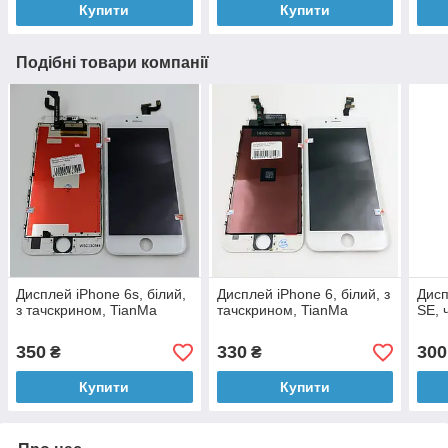
Купити
Купити
Подібні товари компанії
Дисплей iPhone 6s, білий,
Дисплей iPhone 6, білий, з
Дисп
з тачскрином, TianMa
тачскрином, TianMa
SE, 
350
330
300
₴
₴
Купити
Купити