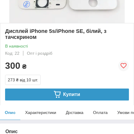
Дисплей iPhone 5s/iPhone SE, білий, з
тачскрином
В наявності
Код: 22
Опт і роздріб
300
₴
273 ₴
від 10 шт.
Купити
Опис
Характеристики
Доставка
Оплата
Умови п
Опис