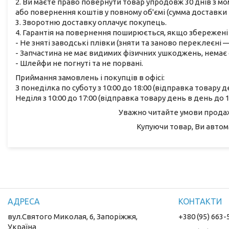
2. Ви маєте право повернути товар упродовж 30 днів з м
або повернення коштів у повному об'ємі (сумма доставки 
3. Зворотню доставку оплачує покупець.
4. Гарантія на повернення поширюється, якщо збережені 
- Не зняті заводські плівки (зняти та заново переклеєні
- Запчастина не має видимих фізичних ушкоджень, немає с
- Шлейфи не погнуті та не порвані.
Приймання замовлень і покупців в офісі:
З понеділка по суботу з 10:00 до 18:00 (відправка товару д
Неділя з 10:00 до 17:00 (відправка товару день в день до 1
Уважно читайте умови продажу
Купуючи товар, Ви автом
вул.Святого Миколая, 6, Запоріжжя,
+380 (95) 663-
Україна