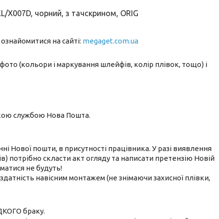
L/X007D, чорний, з тачскрином, ORIG
 ознайомитися на сайті:
megaget.com.ua
фото (кольори і маркування шлейфів, колір плівок, тощо) і
ькою службою Нова Пошта.
нні Нової пошти, в присутності працівника. У разі виявлення
) потрібно скласти акт огляду та написати претензію Новій
йматися не будуть!
датність навісним монтажем (не знімаючи захисної плівки,
ДКОГО браку.