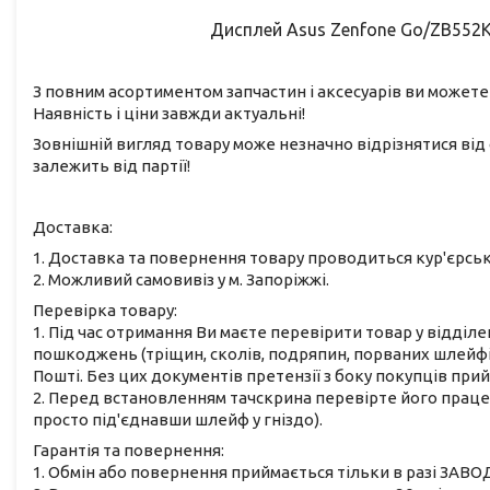
Дисплей Asus Zenfone Go/ZB552K
З повним асортиментом запчастин і аксесуарів ви можете
Наявність і ціни завжди актуальні!
Зовнішній вигляд товару може незначно відрізнятися від 
залежить від партії!
Доставка:
1. Доставка та повернення товару проводиться кур'єрс
2. Можливий самовивіз у м. Запоріжжі.
Перевірка товару:
1. Під час отримання Ви маєте перевірити товар у відділе
пошкоджень (тріщин, сколів, подряпин, порваних шлейфів
Пошті. Без цих документів претензії з боку покупців при
2. Перед встановленням тачскрина перевірте його працез
просто під'єднавши шлейф у гніздо).
Гарантія та повернення:
1. Обмін або повернення приймається тільки в разі ЗАВО