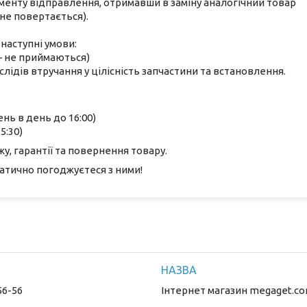
оменту відправлення, отримавши в заміну аналогічний товар
не повертається).
наступні умови:
 — не приймаються)
лідів втручання у цілісність запчастини та встановлення.
ень в день до 16:00)
5:30)
, гарантії та повернення товару.
атично погоджуєтеся з ними!
56-56
Інтернет магазин megaget.co