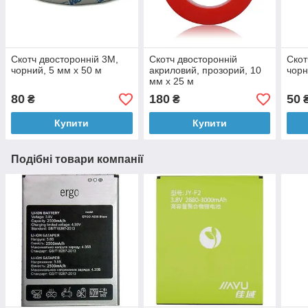
Скотч двосторонній 3M,
Скотч двосторонній
Скот
чорний, 5 мм x 50 м
акриловий, прозорий, 10
чорн
мм x 25 м
80
180
50
₴
₴
Купити
Купити
Подібні товари компанії