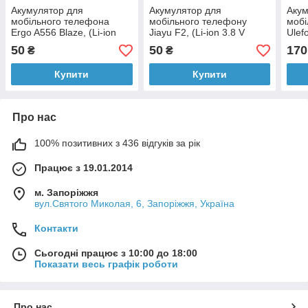
Акумулятор для
Акумулятор для
Акум
мобільного телефона
мобільного телефону
мобі
Ergo A556 Blaze, (Li-ion
Jiayu F2, (Li-ion 3.8 V
Ulef
3.8 V 2500 mAh)
3000mAh)
250
50
50
170
₴
₴
Купити
Купити
Про нас
100% позитивних з 436 відгуків за рік
Працює з 19.01.2014
м. Запоріжжя
вул.Святого Миколая, 6, Запоріжжя, Україна
Контакти
Сьогодні працює з 10:00 до 18:00
Показати весь графік роботи
Про нас