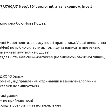
J700/J7 Neo/J701, золотий, з тачскрином, Incell
ською службою Нова Пошта.
енні Нової пошти, в присутності працівника. У разі виявлення
фів) потрібно скласти акт огляду та написати претензію
ців вживатимуться не будуть!
здатність навісним монтажем (не знімаючи захисної плівки,
ОДКОГО браку.
оменту відправлення, отримавши в заміну аналогічний
ставки не зміщується).
акі умови:
і — не приймаються)
 слідів розкриття та встановлення.