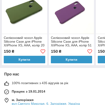
Силіконовий чохол Apple
Силіконовий чохол Apple
Силі
Silicone Case для iPhone
Silicone Case для iPhone
Sili
X/iPhone XS, AAA, колір 20
X/iPhone XS, AAA, колір 51
X/iP
150
150
150
₴
₴
Купити
Купити
Про нас
100% позитивних з 435 відгуків за рік
Працює з 19.01.2014
м. Запоріжжя
вул.Святого Миколая, 6, Запоріжжя, Україна