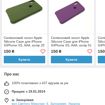
Силіконовий чохол Apple
Силіконовий чохол Apple
Силі
Silicone Case для iPhone
Silicone Case для iPhone
Sili
X/iPhone XS, AAA, колір 20
X/iPhone XS, AAA, колір 51
X/iP
150
150
150
₴
₴
Купити
Купити
Про нас
100% позитивних з 437 відгуків за рік
Працює з 19.01.2014
м. Запоріжжя
вул.Святого Миколая, 6, Запоріжжя, Україна