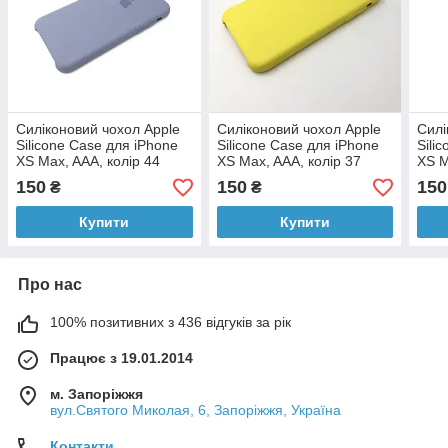
Силіконовий чохол Apple
Силіконовий чохол Apple
Силі
Silicone Case для iPhone
Silicone Case для iPhone
Sili
XS Max, AAA, колір 44
XS Max, AAA, колір 37
XS M
150
150
150
₴
₴
Купити
Купити
Про нас
100% позитивних з 436 відгуків за рік
Працює з 19.01.2014
м. Запоріжжя
вул.Святого Миколая, 6, Запоріжжя, Україна
Контакти