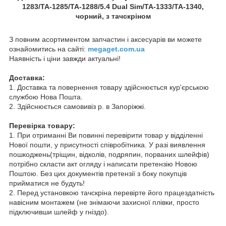
1283/TA-1285/TA-1288/5.4 Dual Sim/TA-1333/TA-1340,
чорний, з тачскріном
З повним асортиментом запчастин і аксесуарів ви можете
ознайомитись на сайті:
megaget.com.ua
Наявність і ціни завжди актуальні!
Доставка:
1. Доставка та повернення товару здійснюється кур'єрською
службою Нова Пошта.
2. Здійснюється самовивіз р. в Запоріжжі.
Перевірка товару:
1. При отриманні Ви повинні перевірити товар у відділенні
Нової пошти, у присутності співробітника. У разі виявлення
пошкоджень(тріщин, відколів, подряпин, порваних шлейфів)
потрібно скласти акт огляду і написати претензію Новою
Поштою. Без цих документів претензії з боку покупців
прийматися не будуть!
2. Перед установкою тачскріна перевірте його працездатність
навісним монтажем (не знімаючи захисної плівки, просто
підключивши шлейф у гніздо).