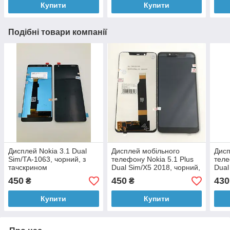
Купити
Купити
Подібні товари компанії
Дисплей Nokia 3.1 Dual
Дисплей мобільного
Дисп
Sim/TA-1063, чорний, з
телефону Nokia 5.1 Plus
теле
тачскрином
Dual Sim/X5 2018, чорний,
Dual
з тачскріном
1055
450
450
430
₴
₴
тачс
Купити
Купити