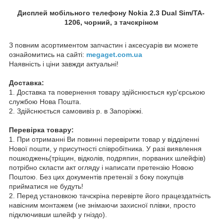
Дисплей мобільного телефону Nokia 2.3 Dual Sim/TA-
1206, чорний, з тачскріном
З повним асортиментом запчастин і аксесуарів ви можете
ознайомитись на сайті:
megaget.com.ua
Наявність і ціни завжди актуальні!
Доставка:
1. Доставка та повернення товару здійснюється кур'єрською
службою Нова Пошта.
2. Здійснюється самовивіз р. в Запоріжжі.
Перевірка товару:
1. При отриманні Ви повинні перевірити товар у відділенні
Нової пошти, у присутності співробітника. У разі виявлення
пошкоджень(тріщин, відколів, подряпин, порваних шлейфів)
потрібно скласти акт огляду і написати претензію Новою
Поштою. Без цих документів претензії з боку покупців
прийматися не будуть!
2. Перед установкою тачскріна перевірте його працездатність
навісним монтажем (не знімаючи захисної плівки, просто
підключивши шлейф у гніздо).