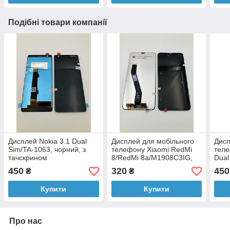
Подібні товари компанії
Дисплей Nokia 3.1 Dual
Дисплей для мобільного
Дисп
Sim/TA-1063, чорний, з
телефону Xiaomi RedMi
теле
тачскрином
8/RedMi 8a/M1908C3IG,
Dual
чорний, з тачскріном
з та
450
320
450
₴
₴
Купити
Купити
Про нас