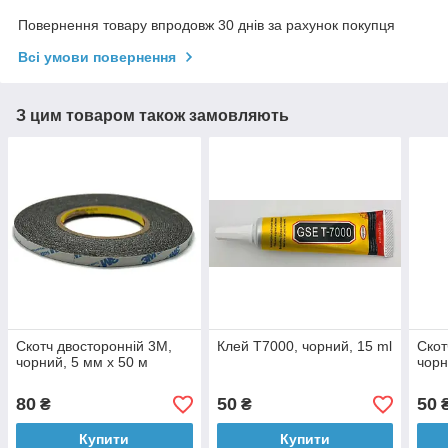
Повернення товару впродовж 30 днів за рахунок покупця
Всі умови повернення
З цим товаром також замовляють
Скотч двосторонній 3M,
Клей T7000, чорний, 15 ml
Скот
чорний, 5 мм x 50 м
чорн
80
50
50
₴
₴
Купити
Купити