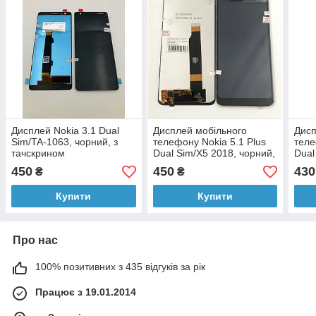
Дисплей Nokia 3.1 Dual
Дисплей мобільного
Дисп
Sim/TA-1063, чорний, з
телефону Nokia 5.1 Plus
теле
тачскрином
Dual Sim/X5 2018, чорний,
Dual
з тачскріном
1055
450
450
430
₴
₴
тачс
Купити
Купити
Про нас
100% позитивних з 435 відгуків за рік
Працює з 19.01.2014