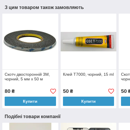
З цим товаром також замовляють
Скотч двосторонній 3M,
Клей T7000, чорний, 15 ml
Скот
чорний, 5 мм x 50 м
чорн
80
50
50
₴
₴
Купити
Купити
Подібні товари компанії