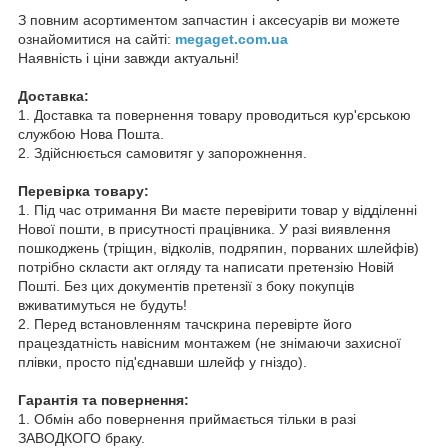
З повним асортиментом запчастин і аксесуарів ви можете
ознайомитися на сайті:
megaget.com.ua
Наявність і ціни завжди актуальні!
Доставка:
1. Доставка та повернення товару проводиться кур'єрською
службою Нова Пошта.
2. Здійснюється самовитяг у запорожнення.
Перевірка товару:
1. Під час отримання Ви маєте перевірити товар у відділенні
Нової пошти, в присутності працівника. У разі виявлення
пошкоджень (тріщин, відколів, подряпин, порваних шлейфів)
потрібно скласти акт огляду та написати претензію Новій
Пошті. Без цих документів претензії з боку покупців
вживатимуться не будуть!
2. Перед встановленням тачскрина перевірте його
працездатність навісним монтажем (не знімаючи захисної
плівки, просто під'єднавши шлейф у гніздо).
Гарантія та повернення:
1. Обмін або повернення приймається тільки в разі
ЗАВОДКОГО браку.