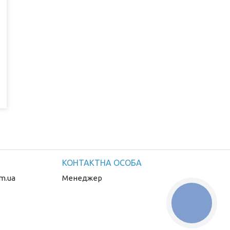
m.ua
Менеджер
КНОПКА
ЗВ'ЯЗКУ