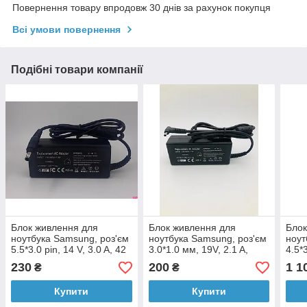
Повернення товару впродовж 30 днів за рахунок покупця
Всі умови повернення
Подібні товари компанії
Блок живлення для
Блок живлення для
Блок
ноутбука Samsung, роз'єм
ноутбука Samsung, роз'єм
ноут
5.5*3.0 pin, 14 V, 3.0 A, 42
3.0*1.0 мм, 19V, 2.1 A,
4.5*3
W, чорний, без кабелю
40W, чорний, без кабелю
130W
230
200
1 1
₴
₴
кабе
Купити
Купити