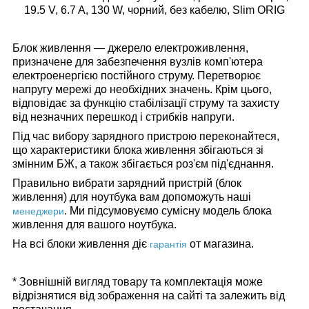
19.5 V, 6.7 A, 130 W, чорний, без кабелю, Slim ORIG
Блок живлення — джерело електроживлення,
призначене для забезпечення вузлів комп'ютера
електроенергією постійного струму. Перетворює
напругу мережі до необхідних значень. Крім цього,
відповідає за функцію стабілізації струму та захисту
від незначних перешкод і стрибків напруги.
Під час вибору зарядного пристрою переконайтеся,
що характеристики блока живлення збігаються зі
змінним БЖ, а також збігається роз'єм під'єднання.
Правильно вибрати зарядний пристрій (блок
живлення) для ноутбука вам допоможуть наші
.
Ми підсумовуємо сумісну модель блока
менеджери
живлення для вашого ноутбука.
На всі блоки живлення діє
от магазина.
гарантія
* Зовнішній вигляд товару та комплектація може
відрізнятися від зображення на сайті та залежить від