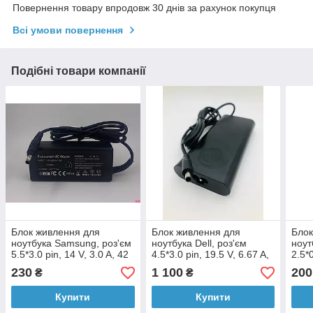
Повернення товару впродовж 30 днів за рахунок покупця
Всі умови повернення
Подібні товари компанії
Блок живлення для
Блок живлення для
Блок
ноутбука Samsung, роз'єм
ноутбука Dell, роз'єм
ноут
5.5*3.0 pin, 14 V, 3.0 A, 42
4.5*3.0 pin, 19.5 V, 6.67 A,
2.5*
W, чорний, без кабелю
130W, чорний, без
40W,
230
1 100
200
₴
₴
кабелю, 4th Gen., ORIG
Купити
Купити