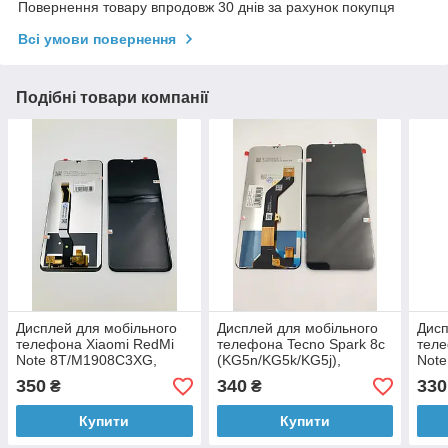
Повернення товару впродовж 30 днів за рахунок покупця
Всі умови повернення
Подібні товари компанії
Дисплей для мобільного
Дисплей для мобільного
Дисп
телефона Xiaomi RedMi
телефона Tecno Spark 8c
теле
Note 8T/M1908C3XG,
(KG5n/KG5k/KG5j),
Note
чорний, з тачскрином
чорний, з тачскрином
чорн
350
340
330
₴
₴
Купити
Купити