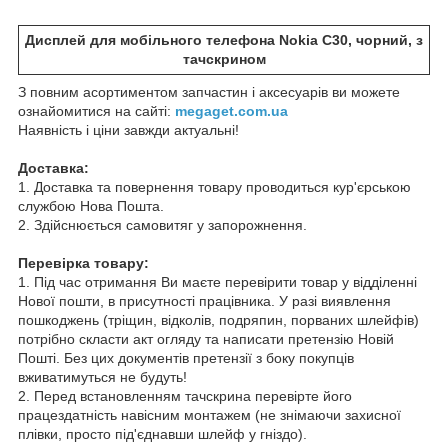
Дисплей для мобільного телефона Nokia C30, чорний, з
тачскрином
З повним асортиментом запчастин і аксесуарів ви можете
ознайомитися на сайті:
megaget.com.ua
Наявність і ціни завжди актуальні!
Доставка:
1. Доставка та повернення товару проводиться кур'єрською
службою Нова Пошта.
2. Здійснюється самовитяг у запорожнення.
Перевірка товару:
1. Під час отримання Ви маєте перевірити товар у відділенні
Нової пошти, в присутності працівника. У разі виявлення
пошкоджень (тріщин, відколів, подряпин, порваних шлейфів)
потрібно скласти акт огляду та написати претензію Новій
Пошті. Без цих документів претензії з боку покупців
вживатимуться не будуть!
2. Перед встановленням тачскрина перевірте його
працездатність навісним монтажем (не знімаючи захисної
плівки, просто під'єднавши шлейф у гніздо).