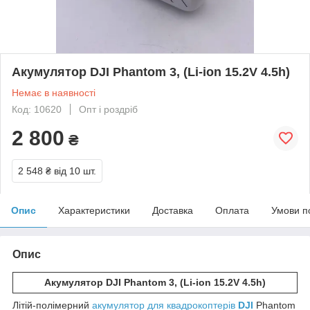
Акумулятор DJI Phantom 3, (Li-ion 15.2V 4.5h)
Немає в наявності
Код: 10620
Опт і роздріб
2 800
₴
2 548 ₴
від 10 шт.
Опис
Характеристики
Доставка
Оплата
Умови п
Опис
Акумулятор DJI Phantom 3, (Li-ion 15.2V 4.5h)
Літій-полімерний
акумулятор для квадрокоптерів
DJI
Phantom