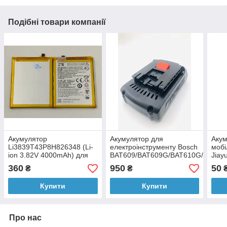
Подібні товари компанії
Акумулятор
Акумулятор для
Акум
Li3839T43P8H826348 (Li-
електроінструменту Bosch
мобі
ion 3.82V 4000mAh) для
BAT609/BAT609G/BAT610G/BAT618
Jiayu
ZTE Blade A7 2020
(Li-ion 18 V 1.5 Ah)
300
360
950
50
₴
₴
Купити
Купити
Про нас