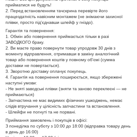
прийматися не будуть!
2. Перед встановленням тачскрина перевірте його
працездатність навісним монтажем (не знімаючи захисної
плівки, просто під'єднавши шлейф у гніздо).
Гарантія та повернення:
1. Обмін або повернення приймається тільки в разі
ЗАВОДКОГО браку.
2. Ви маєте право повернути товар упродовж 30 днів з
моменту відправлення, отримавши в заміну аналогічний
товар або повернення коштів у повному об'ємі (сумма
доставки не повертається).
3. Зворотню доставку оплачує покупець.
4. Гарантія на повернення поширюється, якщо збережені
наступні умови:
- Не зняті заводські плівки (зняти та заново переклеєні — не
приймаються)
- Запчастина не має видимих фізичних ушкоджень, немає
слідів втручання у цілісність запчастини та встановлення.
- Шлейфи не погнуті та не порвані.
Приймання замовлень і покупців в офісі:
З понеділка по суботу з 10:00 до 18:00 (відправка товару день
в день до 16:00)