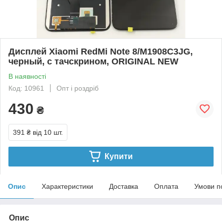
Дисплей Xiaomi RedMi Note 8/M1908C3JG,
черный, с тачскрином, ORIGINAL NEW
В наявності
Код: 10961
Опт і роздріб
430
₴
391 ₴
від 10 шт.
Купити
Опис
Характеристики
Доставка
Оплата
Умови п
Опис