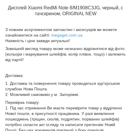
Дисплей Xiaomi RedMi Note 8/M1908C3JG, черный, с
тачскрином, ORIGINAL NEW
З повним асортиментом запчастин і аксесуарів ви можете
ознайомитися на сайті:
megaget.com.ua
Наявність і ціни завжди актуальні!
Зовнішній вигляд товару може незначно відрізнятися від фото
(кольори і маркування шлейфів, колір плівок, тощо) і залежить
від партії!
Доставка:
1. Доставка та повернення товару проводиться кур'єрською
службою Нова Пошта.
2. Можливий самовивіз у м. Запоріжжі.
Перевірка товару:
1. Під час отримання Ви маєте перевірити товар у відділенні
Нової пошти, в присутності працівника. У разі виявлення
пошкоджень (тріщин, сколів, подряпин, порваних шлейфів)
потрібно скласти акт огляду та написати претензію Новій
Пошті. Без цих документів претензії з боку покупців