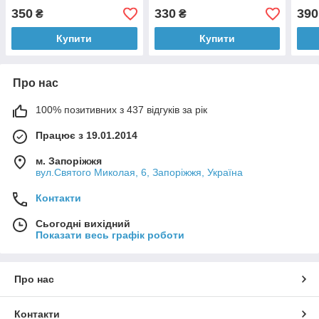
чорний, з тачскрином
чорний, з тачскрином
черн
350
330
390
₴
₴
ORI
Купити
Купити
Про нас
100% позитивних з 437 відгуків за рік
Працює з 19.01.2014
м. Запоріжжя
вул.Святого Миколая, 6, Запоріжжя, Україна
Контакти
Сьогодні вихідний
Показати весь графік роботи
Про нас
Контакти