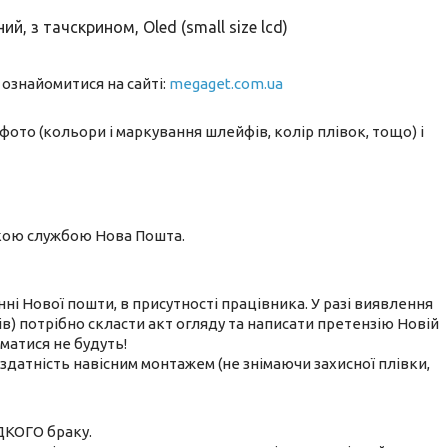
, з тачскрином, Oled (small size lcd)
 ознайомитися на сайті:
megaget.com.ua
фото (кольори і маркування шлейфів, колір плівок, тощо) і
ькою службою Нова Пошта.
нні Нової пошти, в присутності працівника. У разі виявлення
) потрібно скласти акт огляду та написати претензію Новій
йматися не будуть!
датність навісним монтажем (не знімаючи захисної плівки,
ДКОГО браку.