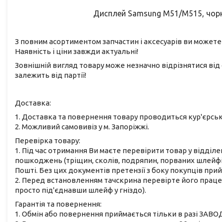
Дисплей Samsung M51/M515, чорний
З повним асортиментом запчастин і аксесуарів ви можете
Наявність і ціни завжди актуальні!
Зовнішній вигляд товару може незначно відрізнятися від 
залежить від партії!
Доставка:
1. Доставка та повернення товару проводиться кур'єрс
2. Можливий самовивіз у м. Запоріжжі.
Перевірка товару:
1. Під час отримання Ви маєте перевірити товар у відділе
пошкоджень (тріщин, сколів, подряпин, порваних шлейфів
Пошті. Без цих документів претензії з боку покупців при
2. Перед встановленням тачскрина перевірте його працез
просто під'єднавши шлейф у гніздо).
Гарантія та повернення:
1. Обмін або повернення приймається тільки в разі ЗАВО