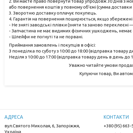
2. Ви маєте право повернути товар упродовж 30 днів з м
або повернення коштів у повному об'ємі (сумма доставки 
3. Зворотню доставку оплачує покупець.
4. Гарантія на повернення поширюється, якщо збережені 
- Не зняті заводські плівки (зняти та заново переклеєні
- Запчастина не має видимих фізичних ушкоджень, немає с
- Шлейфи не погнуті та не порвані.
Приймання замовлень і покупців в офісі:
З понеділка по суботу з 10:00 до 18:00 (відправка товару д
Неділя з 10:00 до 17:00 (відправка товару день в день до 1
Уважно читайте умови продажу
Купуючи товар, Ви автом
вул.Святого Миколая, 6, Запоріжжя,
+380 (95) 663-
Україна