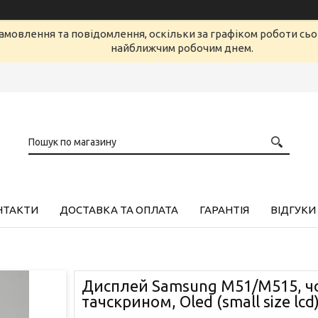
амовлення та повідомлення, оскільки за графіком роботи сь
найближчим робочим днем.
НТАКТИ
ДОСТАВКА ТА ОПЛАТА
ГАРАНТІЯ
ВІДГУКИ
Дисплей Samsung M51/M515, чо
тачскрином, Oled (small size lcd