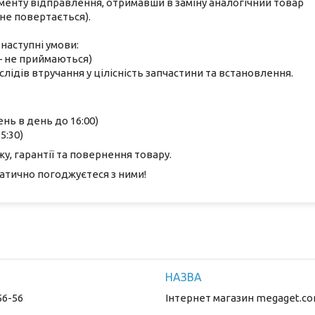
оменту відправлення, отримавши в заміну аналогічний товар
не повертається).
наступні умови:
 — не приймаються)
лідів втручання у цілісність запчастини та встановлення.
ень в день до 16:00)
5:30)
, гарантії та повернення товару.
атично погоджуєтеся з ними!
56-56
Інтернет магазин megaget.co