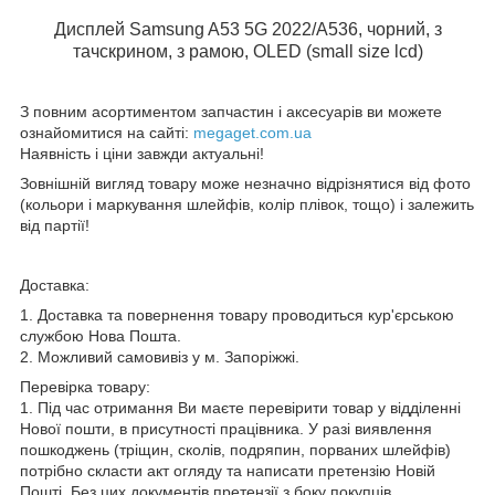
Дисплей Samsung A53 5G 2022/A536, чорний, з
тачскрином, з рамою, OLED (small size lcd)
З повним асортиментом запчастин і аксесуарів ви можете
ознайомитися на сайті:
megaget.com.ua
Наявність і ціни завжди актуальні!
Зовнішній вигляд товару може незначно відрізнятися від фото
(кольори і маркування шлейфів, колір плівок, тощо) і залежить
від партії!
Доставка:
1. Доставка та повернення товару проводиться кур'єрською
службою Нова Пошта.
2. Можливий самовивіз у м. Запоріжжі.
Перевірка товару:
1. Під час отримання Ви маєте перевірити товар у відділенні
Нової пошти, в присутності працівника. У разі виявлення
пошкоджень (тріщин, сколів, подряпин, порваних шлейфів)
потрібно скласти акт огляду та написати претензію Новій
Пошті. Без цих документів претензії з боку покупців