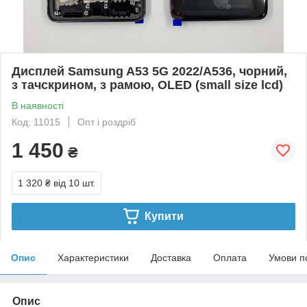
Дисплей Samsung A53 5G 2022/A536, чорний,
з тачскрином, з рамою, OLED (small size lcd)
В наявності
Код: 11015
Опт і роздріб
1 450
₴
1 320 ₴
від 10 шт.
Купити
Опис
Характеристики
Доставка
Оплата
Умови п
Опис