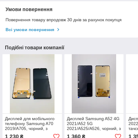
Умови повернення
Повернення товару впродовж 30 днів за рахунок покупця
Всі умови повернення
Подібні товари компанії
Дисплей для мобільного
Дисплей Samsung A52 4G
Дис
телефону Samsung A70
2021/A52 5G
2022
2019/A705, чорний, з
2021/A525/A526, чорний, з
тачс
тачскріном, OLED (small
тачскрином, OLED (small
size 
1 230
1 360
1 3
₴
₴