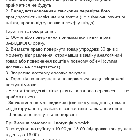
прийматися не будуть!
2. Перед встановленням тачскрина перевірте його
працездатність навісним монтажем (не знімаючи захисної
плівки, просто під'єднавши шлейф у гніздо).
Гарантія та повернення:
1. Обмін або повернення приймається тільки в разі
ЗАВОДКОГО браку.
2. Ви маєте право повернути товар упродовж 30 днів з
моменту відправлення, отримавши в заміну аналогічний
товар або повернення коштів у повному об'ємі (сумма
доставки не повертається).
3. Зворотню доставку оплачує покупець.
4. Гарантія на повернення поширюється, якщо збережені
наступні умови:
- Не зняті заводські плівки (зняти та заново переклеєні — не
приймаються)
- Запчастина не має видимих фізичних ушкоджень, немає
слідів втручання у цілісність запчастини та встановлення.
- Шлейфи не погнуті та не порвані.
Приймання замовлень і покупців в офісі:
З понеділка по суботу з 10:00 до 18:00 (відправка товару день
в день до 16:00)