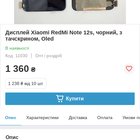
Дисплей Xiaomi RedMi Note 12s, чорний, з
тачскрином, Oled
В наявності
Код: 11030
Опт і роздріб
1 360
₴
1 238 ₴
від 10 шт.
Купити
Опис
Характеристики
Доставка
Оплата
Умови п
Опис