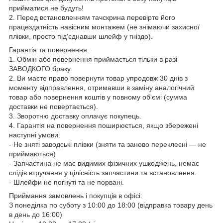
прийматися не будуть!
2. Перед встановленням тачскрина перевірте його
працездатність навісним монтажем (не знімаючи захисної
плівки, просто під'єднавши шлейф у гніздо).
Гарантія та повернення:
1. Обмін або повернення приймається тільки в разі
ЗАВОДКОГО браку.
2. Ви маєте право повернути товар упродовж 30 днів з
моменту відправлення, отримавши в заміну аналогічний
товар або повернення коштів у повному об'ємі (сумма
доставки не повертається).
3. Зворотню доставку оплачує покупець.
4. Гарантія на повернення поширюється, якщо збережені
наступні умови:
- Не зняті заводські плівки (зняти та заново переклеєні — не
приймаються)
- Запчастина не має видимих фізичних ушкоджень, немає
слідів втручання у цілісність запчастини та встановлення.
- Шлейфи не погнуті та не порвані.
Приймання замовлень і покупців в офісі:
З понеділка по суботу з 10:00 до 18:00 (відправка товару день
в день до 16:00)