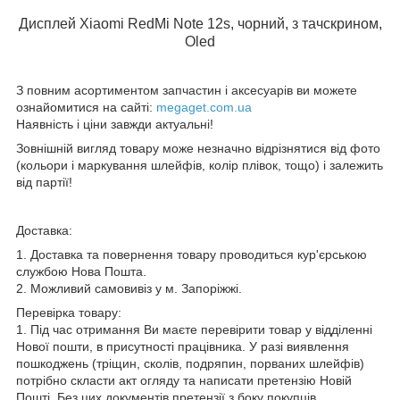
Дисплей Xiaomi RedMi Note 12s, чорний, з тачскрином,
Oled
З повним асортиментом запчастин і аксесуарів ви можете
ознайомитися на сайті:
megaget.com.ua
Наявність і ціни завжди актуальні!
Зовнішній вигляд товару може незначно відрізнятися від фото
(кольори і маркування шлейфів, колір плівок, тощо) і залежить
від партії!
Доставка:
1. Доставка та повернення товару проводиться кур'єрською
службою Нова Пошта.
2. Можливий самовивіз у м. Запоріжжі.
Перевірка товару:
1. Під час отримання Ви маєте перевірити товар у відділенні
Нової пошти, в присутності працівника. У разі виявлення
пошкоджень (тріщин, сколів, подряпин, порваних шлейфів)
потрібно скласти акт огляду та написати претензію Новій
Пошті. Без цих документів претензії з боку покупців