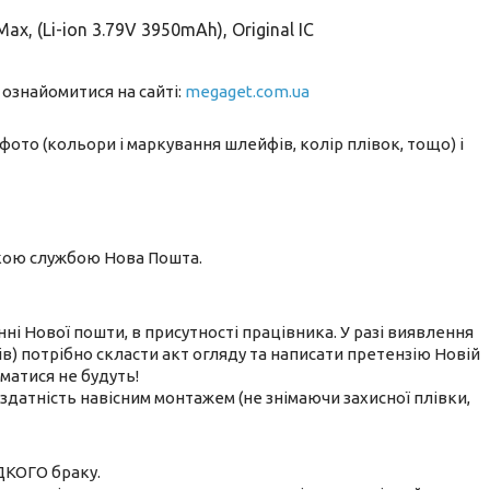
x, (Li-ion 3.79V 3950mAh), Original IC
 ознайомитися на сайті:
megaget.com.ua
фото (кольори і маркування шлейфів, колір плівок, тощо) і
ькою службою Нова Пошта.
нні Нової пошти, в присутності працівника. У разі виявлення
) потрібно скласти акт огляду та написати претензію Новій
йматися не будуть!
датність навісним монтажем (не знімаючи захисної плівки,
ДКОГО браку.