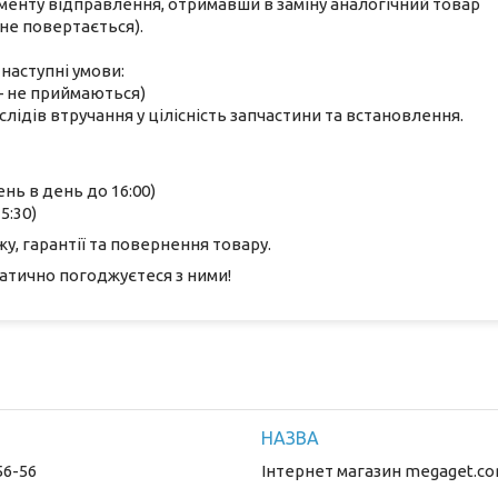
оменту відправлення, отримавши в заміну аналогічний товар
не повертається).
наступні умови:
 — не приймаються)
лідів втручання у цілісність запчастини та встановлення.
ень в день до 16:00)
5:30)
, гарантії та повернення товару.
атично погоджуєтеся з ними!
56-56
Інтернет магазин megaget.co