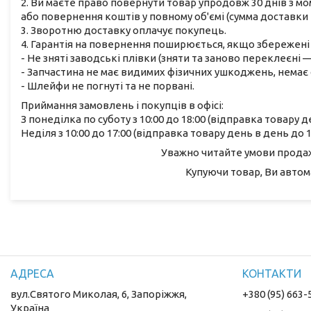
2. Ви маєте право повернути товар упродовж 30 днів з м
або повернення коштів у повному об'ємі (сумма доставки 
3. Зворотню доставку оплачує покупець.
4. Гарантія на повернення поширюється, якщо збережені 
- Не зняті заводські плівки (зняти та заново переклеєні
- Запчастина не має видимих фізичних ушкоджень, немає с
- Шлейфи не погнуті та не порвані.
Приймання замовлень і покупців в офісі:
З понеділка по суботу з 10:00 до 18:00 (відправка товару д
Неділя з 10:00 до 17:00 (відправка товару день в день до 1
Уважно читайте умови продажу
Купуючи товар, Ви автом
вул.Святого Миколая, 6, Запоріжжя,
+380 (95) 663-
Україна