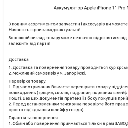
Аккумулятор Apple iPhone 11 Pro Ma
З повним асортиментом запчастин і аксесуарів ви можете
Наявність і ціни завжди актуальні!
Зовнішній вигляд товару може незначно відрізнятися від 
залежить від партії!
Доставка:
1. Доставка та повернення товару проводиться кур'єрс
2. Можливий самовивіз у м. Запоріжжі.
Перевірка товару:
1. Під час отримання Ви маєте перевірити товар у відділе
пошкоджень (тріщин, сколів, подряпин, порваних шлейфів
Пошті. Без цих документів претензії з боку покупців при
2. Перед встановленням тачскрина перевірте його працез
просто під'єднавши шлейф у гніздо).
Гарантія та повернення:
1. Обмін або повернення приймається тільки в разі ЗАВО