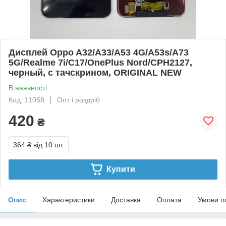
Дисплей Oppo A32/A33/A53 4G/A53s/A73
5G/Realme 7i/C17/OnePlus Nord/CPH2127,
черный, с тачскрином, ORIGINAL NEW
В наявності
Код: 11058
Опт і роздріб
420
₴
364 ₴
від 10 шт.
Купити
Опис
Характеристики
Доставка
Оплата
Умови п