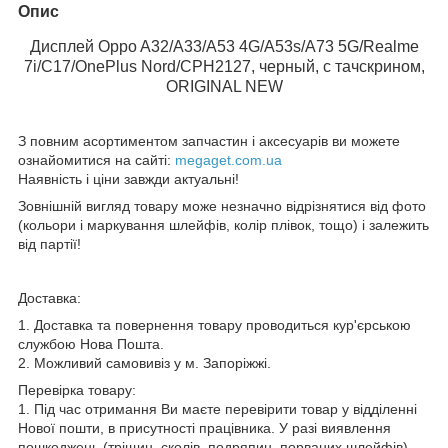
Опис
Дисплей Oppo A32/A33/A53 4G/A53s/A73 5G/Realme
7i/C17/OnePlus Nord/CPH2127, черный, с тачскрином,
ORIGINAL NEW
З повним асортиментом запчастин і аксесуарів ви можете
ознайомитися на сайті:
megaget.com.ua
Наявність і ціни завжди актуальні!
Зовнішній вигляд товару може незначно відрізнятися від фото
(кольори і маркування шлейфів, колір плівок, тощо) і залежить
від партії!
Доставка:
1. Доставка та повернення товару проводиться кур'єрською
службою Нова Пошта.
2. Можливий самовивіз у м. Запоріжжі.
Перевірка товару:
1. Під час отримання Ви маєте перевірити товар у відділенні
Нової пошти, в присутності працівника. У разі виявлення
пошкоджень (тріщин, сколів, подряпин, порваних шлейфів)