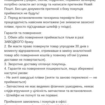
потрібно скласти акт огляду та написати претензію Новій
Пошті. Без цих документів претензії з боку покупців
прийматися не будуть!
2. Перед встановленням тачскрина перевірте його
працездатність навісним монтажем (не знімаючи захисної
плівки, просто під'єднавши шлейф у гніздо).
Гарантія та повернення:
1. Обмін або повернення приймається тільки в разі
ЗАВОДКОГО браку.
2. Ви маєте право повернути товар упродовж 30 днів з
моменту відправлення, отримавши в заміну аналогічний
товар або повернення коштів у повному об'ємі (сумма
доставки не повертається).
3. Зворотню доставку оплачує покупець.
4. Гарантія на повернення поширюється, якщо збережені
наступні умови:
- Не зняті заводські плівки (зняти та заново переклеєні — не
приймаються)
- Запчастина не має видимих фізичних ушкоджень, немає
слідів втручання у цілісність запчастини та встановлення.
- Шлейфи не погнуті та не порвані.
Приймання замовлень і покупців в офісі: