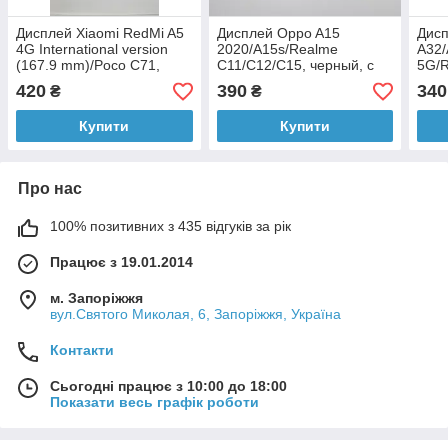
Дисплей Xiaomi RedMi A5
Дисплей Oppo A15
Дис
4G International version
2020/A15s/Realme
A32/
(167.9 mm)/Poco C71,
C11/C12/C15, черный, с
5G/R
черный, с тачскрином,
тачскрином, ORIGINAL
Nord
420
390
340
₴
₴
ORIGINAL NEW
NEW
тачс
Купити
Купити
Про нас
100% позитивних з 435 відгуків за рік
Працює з 19.01.2014
м. Запоріжжя
вул.Святого Миколая, 6, Запоріжжя, Україна
Контакти
Сьогодні працює з 10:00 до 18:00
Показати весь графік роботи