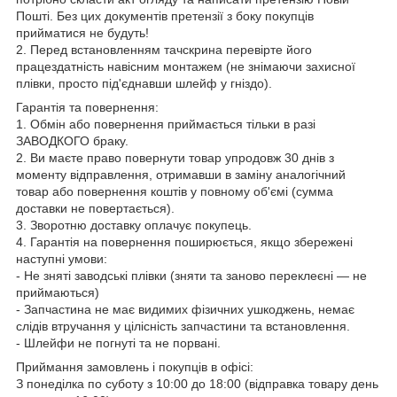
Пошті. Без цих документів претензії з боку покупців
прийматися не будуть!
2. Перед встановленням тачскрина перевірте його
працездатність навісним монтажем (не знімаючи захисної
плівки, просто під'єднавши шлейф у гніздо).
Гарантія та повернення:
1. Обмін або повернення приймається тільки в разі
ЗАВОДКОГО браку.
2. Ви маєте право повернути товар упродовж 30 днів з
моменту відправлення, отримавши в заміну аналогічний
товар або повернення коштів у повному об'ємі (сумма
доставки не повертається).
3. Зворотню доставку оплачує покупець.
4. Гарантія на повернення поширюється, якщо збережені
наступні умови:
- Не зняті заводські плівки (зняти та заново переклеєні — не
приймаються)
- Запчастина не має видимих фізичних ушкоджень, немає
слідів втручання у цілісність запчастини та встановлення.
- Шлейфи не погнуті та не порвані.
Приймання замовлень і покупців в офісі:
З понеділка по суботу з 10:00 до 18:00 (відправка товару день