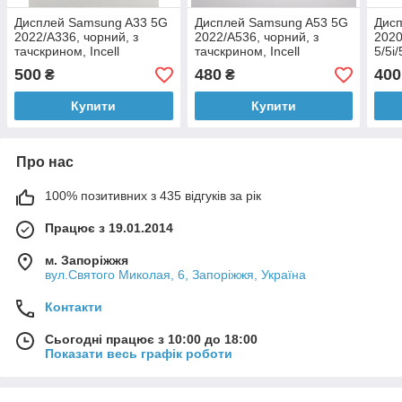
Дисплей Samsung A33 5G
Дисплей Samsung A53 5G
Дисп
2022/A336, чорний, з
2022/A536, чорний, з
2020
тачскрином, Incell
тачскрином, Incell
5/5i/
черн
500
480
400
₴
₴
ORI
Купити
Купити
Про нас
100% позитивних з 435 відгуків за рік
Працює з 19.01.2014
м. Запоріжжя
вул.Святого Миколая, 6, Запоріжжя, Україна
Контакти
Сьогодні працює з 10:00 до 18:00
Показати весь графік роботи