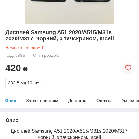
Дисплей Samsung A51 2020/A515/M31s
2020/M317, чорний, з тачскрином, Incell
Немає в наявності
Код: 8995
Опт і роздріб
420
₴
382 ₴
від 10 шт.
Опис
Характеристики
Доставка
Оплата
Умови п
Опис
Дисплей Samsung A51 2020/A515/M31s 2020/M317,
чорний, з тачскрином, Incell