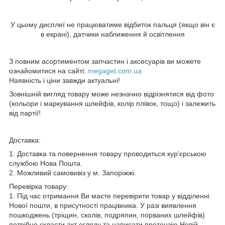
У цьому дисплеї не працюватиме відбиток пальця (якщо він є
в екрані), датчики наближення й освітлення
З повним асортиментом запчастин і аксесуарів ви можете
ознайомитися на сайті:
megaget.com.ua
Наявність і ціни завжди актуальні!
Зовнішній вигляд товару може незначно відрізнятися від фото
(кольори і маркування шлейфів, колір плівок, тощо) і залежить
від партії!
Доставка:
1. Доставка та повернення товару проводиться кур'єрською
службою Нова Пошта.
2. Можливий самовивіз у м. Запоріжжі.
Перевірка товару:
1. Під час отримання Ви маєте перевірити товар у відділенні
Нової пошти, в присутності працівника. У разі виявлення
пошкоджень (тріщин, сколів, подряпин, порваних шлейфів)
потрібно скласти акт огляду та написати претензію Новій