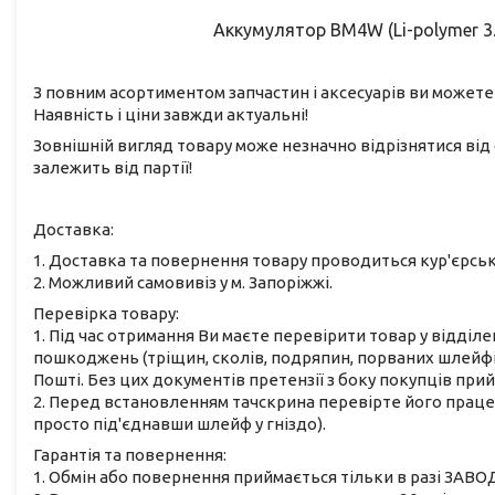
Аккумулятор BM4W (Li-polymer 3.
З повним асортиментом запчастин і аксесуарів ви можете
Наявність і ціни завжди актуальні!
Зовнішній вигляд товару може незначно відрізнятися від 
залежить від партії!
Доставка:
1. Доставка та повернення товару проводиться кур'єрс
2. Можливий самовивіз у м. Запоріжжі.
Перевірка товару:
1. Під час отримання Ви маєте перевірити товар у відділе
пошкоджень (тріщин, сколів, подряпин, порваних шлейфів
Пошті. Без цих документів претензії з боку покупців при
2. Перед встановленням тачскрина перевірте його працез
просто під'єднавши шлейф у гніздо).
Гарантія та повернення:
1. Обмін або повернення приймається тільки в разі ЗАВО