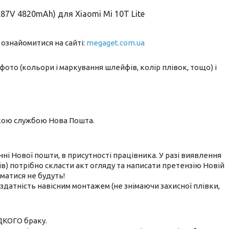
87V 4820mAh) для Xiaomi Mi 10T Lite
 ознайомитися на сайті:
megaget.com.ua
фото (кольори і маркування шлейфів, колір плівок, тощо) і
ькою службою Нова Пошта.
нні Нової пошти, в присутності працівника. У разі виявлення
) потрібно скласти акт огляду та написати претензію Новій
йматися не будуть!
датність навісним монтажем (не знімаючи захисної плівки,
ДКОГО браку.