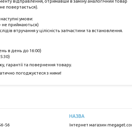
оменту відправлення, отримавши в заміну аналогічний товар
не повертається).
наступні умови:
 — не приймаються)
лідів втручання у цілісність запчастини та встановлення.
ень в день до 16:00)
5:30)
, гарантії та повернення товару.
атично погоджуєтеся з ними!
56-56
Інтернет магазин megaget.co