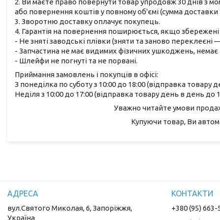
2. Ви маєте право повернути товар упродовж 30 днів з м
або повернення коштів у повному об'ємі (сумма доставки 
3. Зворотню доставку оплачує покупець.
4. Гарантія на повернення поширюється, якщо збережені 
- Не зняті заводські плівки (зняти та заново переклеєні
- Запчастина не має видимих фізичних ушкоджень, немає с
- Шлейфи не погнуті та не порвані.
Приймання замовлень і покупців в офісі:
З понеділка по суботу з 10:00 до 18:00 (відправка товару д
Неділя з 10:00 до 17:00 (відправка товару день в день до 1
Уважно читайте умови продажу
Купуючи товар, Ви автом
вул.Святого Миколая, 6, Запоріжжя,
+380 (95) 663-
Україна