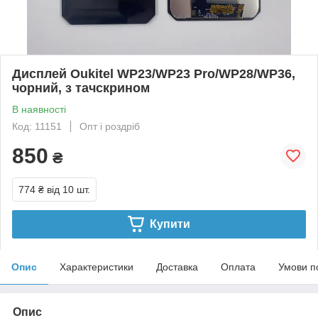
Дисплей Oukitel WP23/WP23 Pro/WP28/WP36,
чорний, з тачскрином
В наявності
Код: 11151
Опт і роздріб
850
₴
774 ₴
від 10 шт.
Купити
Опис
Характеристики
Доставка
Оплата
Умови п
Опис