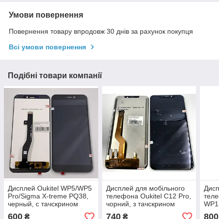
Умови повернення
Повернення товару впродовж 30 днів за рахунок покупця
Всі умови повернення
Подібні товари компанії
Дисплей Oukitel WP5/WP5
Дисплей для мобільного
Дисп
Pro/Sigma X-treme PQ38,
телефона Oukitel C12 Pro,
теле
черный, с тачскрином
чорний, з тачскрином
WP12
тачс
600
740
800
₴
₴