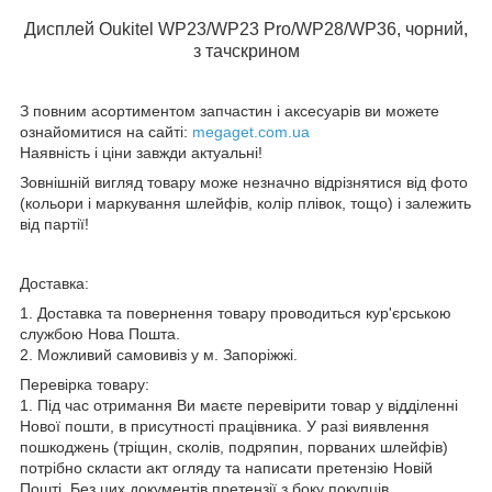
Дисплей Oukitel WP23/WP23 Pro/WP28/WP36, чорний,
з тачскрином
З повним асортиментом запчастин і аксесуарів ви можете
ознайомитися на сайті:
megaget.com.ua
Наявність і ціни завжди актуальні!
Зовнішній вигляд товару може незначно відрізнятися від фото
(кольори і маркування шлейфів, колір плівок, тощо) і залежить
від партії!
Доставка:
1. Доставка та повернення товару проводиться кур'єрською
службою Нова Пошта.
2. Можливий самовивіз у м. Запоріжжі.
Перевірка товару:
1. Під час отримання Ви маєте перевірити товар у відділенні
Нової пошти, в присутності працівника. У разі виявлення
пошкоджень (тріщин, сколів, подряпин, порваних шлейфів)
потрібно скласти акт огляду та написати претензію Новій
Пошті. Без цих документів претензії з боку покупців