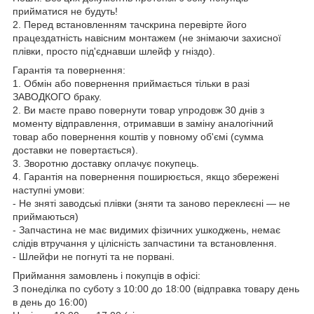
прийматися не будуть!
2. Перед встановленням тачскрина перевірте його
працездатність навісним монтажем (не знімаючи захисної
плівки, просто під'єднавши шлейф у гніздо).
Гарантія та повернення:
1. Обмін або повернення приймається тільки в разі
ЗАВОДКОГО браку.
2. Ви маєте право повернути товар упродовж 30 днів з
моменту відправлення, отримавши в заміну аналогічний
товар або повернення коштів у повному об'ємі (сумма
доставки не повертається).
3. Зворотню доставку оплачує покупець.
4. Гарантія на повернення поширюється, якщо збережені
наступні умови:
- Не зняті заводські плівки (зняти та заново переклеєні — не
приймаються)
- Запчастина не має видимих фізичних ушкоджень, немає
слідів втручання у цілісність запчастини та встановлення.
- Шлейфи не погнуті та не порвані.
Приймання замовлень і покупців в офісі:
З понеділка по суботу з 10:00 до 18:00 (відправка товару день
в день до 16:00)