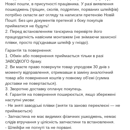
Нової пошти, в присутності працівника. У разі виявлення
пошкоджень (тріщин, сколів, подряпин, порваних шлейфів)
потрібно скласти акт огляду та написати претензію Новій
Пошті. Без цих документів претензії з боку покупців
прийматися не будуть!
2. Перед встановленням тачскрина перевірте його
працездатність навісним монтажем (не знімаючи захисної
плівки, просто під'єднавши шлейф у гніздо).
Гарантія та повернення:
1. Обмін або повернення приймається тільки в разі
ЗАВОДКОГО браку.
2. Ви маєте право повернути товар упродовж 30 днів з
моменту відправлення, отримавши в заміну аналогічний
товар або повернення коштів у повному об'ємі (сумма
доставки не повертається).
3. Зворотню доставку оплачує покупець.
4. Гарантія на повернення поширюється, якщо збережені
наступні умови:
- Не зняті заводські плівки (зняти та заново переклеєні — не
приймаються)
- Запчастина не має видимих фізичних ушкоджень, немає
слідів втручання у цілісність запчастини та встановлення.
- Шлейфи не погнуті та не порвані.