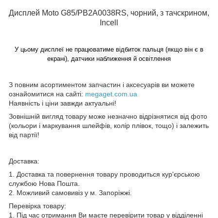
Дисплей Moto G85/PB2A0038RS, чорний, з тачскрином,
Incell
У цьому дисплеї не працюватиме відбиток пальця (якщо він є в
екрані), датчики наближення й освітлення
З повним асортиментом запчастин і аксесуарів ви можете
ознайомитися на сайті:
megaget.com.ua
Наявність і ціни завжди актуальні!
Зовнішній вигляд товару може незначно відрізнятися від фото
(кольори і маркування шлейфів, колір плівок, тощо) і залежить
від партії!
Доставка:
1. Доставка та повернення товару проводиться кур'єрською
службою Нова Пошта.
2. Можливий самовивіз у м. Запоріжжі.
Перевірка товару:
1. Під час отримання Ви маєте перевірити товар у відділенні