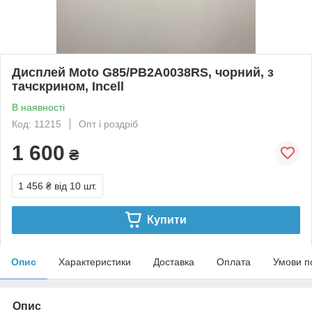
Дисплей Moto G85/PB2A0038RS, чорний, з
тачскрином, Incell
В наявності
Код: 11215
Опт і роздріб
1 600
₴
1 456 ₴
від 10 шт.
Купити
Опис
Характеристики
Доставка
Оплата
Умови п
Опис