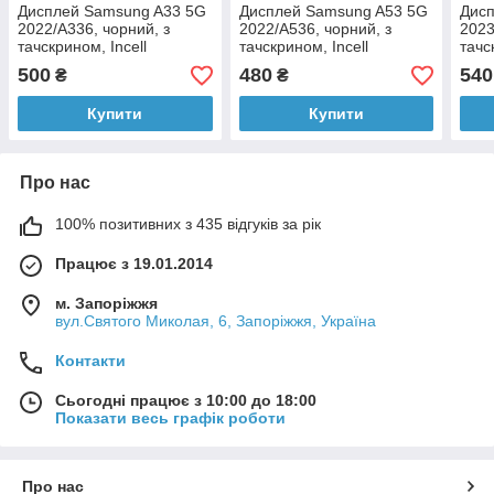
Дисплей Samsung A33 5G
Дисплей Samsung A53 5G
Дис
2022/A336, чорний, з
2022/A536, чорний, з
2023
тачскрином, Incell
тачскрином, Incell
тачс
500
480
540
₴
₴
Купити
Купити
Про нас
100% позитивних з 435 відгуків за рік
Працює з 19.01.2014
м. Запоріжжя
вул.Святого Миколая, 6, Запоріжжя, Україна
Контакти
Сьогодні працює з 10:00 до 18:00
Показати весь графік роботи
Про нас