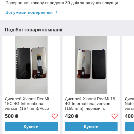
Повернення товару впродовж 30 днів за рахунок покупця
Всі умови повернення
Подібні товари компанії
Дисплей Xiaomi RedMi
Дисплей Xiaomi RedMi 15
Дисп
15С 4G International
4G International version
Note
version (167 mm)/Poco
(165 mm), черный, с
vers
C85, черный, с
тачскрином
черн
500
420
400
₴
₴
тачскрином, ORIGINAL
Incel
NEW
Купити
Купити