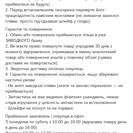
прийматися не будуть!
2. Перед встановленням тачскрина перевірте його
працездатність навісним монтажем (не знімаючи захисної
плівки, просто під'єднавши шлейф у гніздо).
Гарантія та повернення:
1. Обмін або повернення приймається тільки в разі
ЗАВОДКОГО браку.
2. Ви маєте право повернути товар упродовж 30 днів з
моменту відправлення, отримавши в заміну аналогічний
товар або повернення коштів у повному об'ємі (сумма
доставки не повертається).
3. Зворотню доставку оплачує покупець.
4. Гарантія на повернення поширюється, якщо збережені
наступні умови:
- Не зняті заводські плівки (зняти та заново переклеєні — не
приймаються)
- Запчастина не має видимих фізичних ушкоджень, немає
слідів втручання у цілісність запчастини та встановлення.
- Шлейфи не погнуті та не порвані.
Приймання замовлень і покупців в офісі:
З понеділка по суботу з 10:00 до 18:00 (відправка товару день
в день до 16:00)
Неділя з 10:00 до 17:00 (відправка товару день в день до