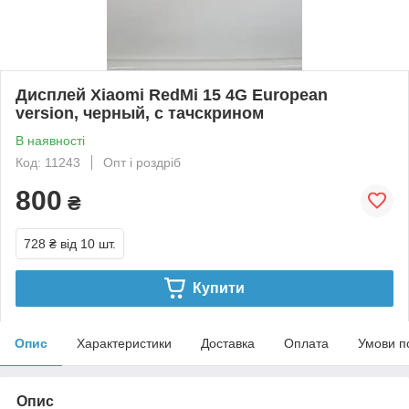
Дисплей Xiaomi RedMi 15 4G European
version, черный, с тачскрином
В наявності
Код: 11243
Опт і роздріб
800
₴
728 ₴
від 10 шт.
Купити
Опис
Характеристики
Доставка
Оплата
Умови п
Опис