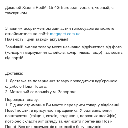
Дисплей Xiaomi RedMi 15 4G European version, черный, с
тачскрином
З повним асортиментом запчастин і аксесуарів ви можете
ознайомитися на сайті:
megaget.com.ua
Наявність і ціни завжди актуальні!
Зовнішній вигляд товару може незначно відрізнятися від фото
(кольори і маркування шлейфів, колір плівок, тощо) і залежить
від партії!
Доставка:
1. Доставка та повернення товару проводиться кур'єрською
службою Нова Пошта.
2. Можливий самовивіз у м. Запоріжжі.
Перевірка товару:
1. Під час отримання Ви маєте перевірити товар у відділенні
Нової пошти, в присутності працівника. У разі виявлення
пошкоджень (тріщин, сколів, подряпин, порваних шлейфів)
потрібно скласти акт огляду та написати претензію Новій
Пошті. Без цих документів претензії з боку покупців