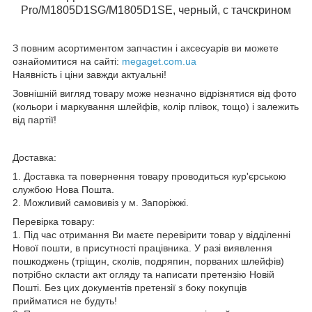
Pro/M1805D1SG/M1805D1SE, черный, с тачскрином
З повним асортиментом запчастин і аксесуарів ви можете
ознайомитися на сайті:
megaget.com.ua
Наявність і ціни завжди актуальні!
Зовнішній вигляд товару може незначно відрізнятися від фото
(кольори і маркування шлейфів, колір плівок, тощо) і залежить
від партії!
Доставка:
1. Доставка та повернення товару проводиться кур'єрською
службою Нова Пошта.
2. Можливий самовивіз у м. Запоріжжі.
Перевірка товару:
1. Під час отримання Ви маєте перевірити товар у відділенні
Нової пошти, в присутності працівника. У разі виявлення
пошкоджень (тріщин, сколів, подряпин, порваних шлейфів)
потрібно скласти акт огляду та написати претензію Новій
Пошті. Без цих документів претензії з боку покупців
прийматися не будуть!