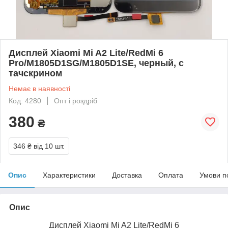
Дисплей Xiaomi Mi A2 Lite/RedMi 6
Pro/M1805D1SG/M1805D1SE, черный, с
тачскрином
Немає в наявності
Код: 4280
Опт і роздріб
380
₴
346 ₴
від 10 шт.
Опис
Характеристики
Доставка
Оплата
Умови п
Опис
Дисплей Xiaomi Mi A2 Lite/RedMi 6