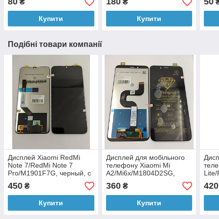
80
180
50
₴
₴
Купити
Купити
Подібні товари компанії
Дисплей Xiaomi RedMi
Дисплей для мобільного
Дисп
Note 7/RedMi Note 7
телефону Xiaomi Mi
теле
Pro/M1901F7G, черный, с
A2/Mi6x/M1804D2SG,
Lite
тачскрином, ORIGINAL
чорний, з тачскріном
чорн
450
360
420
₴
₴
NEW
Купити
Купити