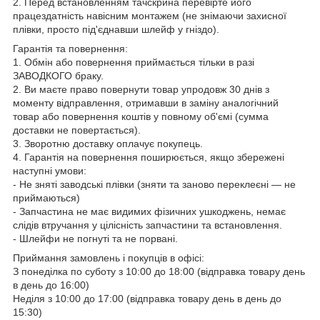
2. Перед встановленням тачскрина перевірте його
працездатність навісним монтажем (не знімаючи захисної
плівки, просто під'єднавши шлейф у гніздо).
Гарантія та повернення:
1. Обмін або повернення приймається тільки в разі
ЗАВОДКОГО браку.
2. Ви маєте право повернути товар упродовж 30 днів з
моменту відправлення, отримавши в заміну аналогічний
товар або повернення коштів у повному об'ємі (сумма
доставки не повертається).
3. Зворотню доставку оплачує покупець.
4. Гарантія на повернення поширюється, якщо збережені
наступні умови:
- Не зняті заводські плівки (зняти та заново переклеєні — не
приймаються)
- Запчастина не має видимих фізичних ушкоджень, немає
слідів втручання у цілісність запчастини та встановлення.
- Шлейфи не погнуті та не порвані.
Приймання замовлень і покупців в офісі:
З понеділка по суботу з 10:00 до 18:00 (відправка товару день
в день до 16:00)
Неділя з 10:00 до 17:00 (відправка товару день в день до
15:30)