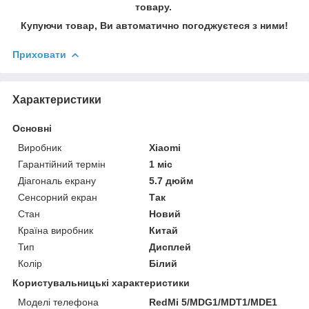
товару.
Купуючи товар, Ви автоматично погоджуєтеся з ними!
Приховати
Характеристики
Основні
Виробник
Xiaomi
Гарантійний термін
1 міс
Діагональ екрану
5.7 дюйм
Сенсорний екран
Так
Стан
Новий
Країна виробник
Китай
Тип
Дисплей
Колір
Білий
Користувальницькі характеристики
Моделі телефона
RedMi 5/MDG1/MDT1/MDE1