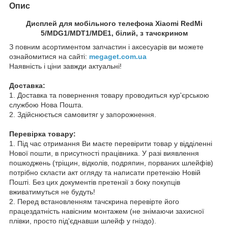
Опис
Дисплей для мобільного телефона Xiaomi RedMi
5/MDG1/MDT1/MDE1, білий, з тачскрином
З повним асортиментом запчастин і аксесуарів ви можете
ознайомитися на сайті:
megaget.com.ua
Наявність і ціни завжди актуальні!
Доставка:
1. Доставка та повернення товару проводиться кур'єрською
службою Нова Пошта.
2. Здійснюється самовитяг у запорожнення.
Перевірка товару:
1. Під час отримання Ви маєте перевірити товар у відділенні
Нової пошти, в присутності працівника. У разі виявлення
пошкоджень (тріщин, відколів, подряпин, порваних шлейфів)
потрібно скласти акт огляду та написати претензію Новій
Пошті. Без цих документів претензії з боку покупців
вживатимуться не будуть!
2. Перед встановленням тачскрина перевірте його
працездатність навісним монтажем (не знімаючи захисної
плівки, просто під'єднавши шлейф у гніздо).