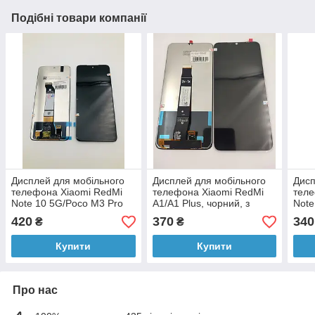
Подібні товари компанії
Дисплей для мобільного
Дисплей для мобільного
Дисп
телефона Xiaomi RedMi
телефона Xiaomi RedMi
теле
Note 10 5G/Poco M3 Pro
A1/A1 Plus, чорний, з
Note
5G, чорний, з тачскрином
тачскрином
Pro
420
370
340
₴
₴
чорн
Купити
Купити
Про нас