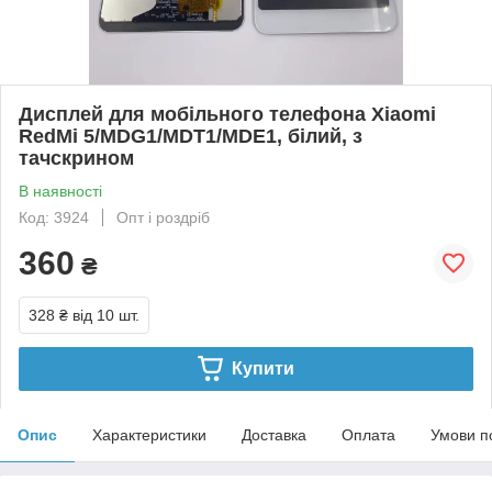
Дисплей для мобільного телефона Xiaomi
RedMi 5/MDG1/MDT1/MDE1, білий, з
тачскрином
В наявності
Код: 3924
Опт і роздріб
360
₴
328 ₴
від 10 шт.
Купити
Опис
Характеристики
Доставка
Оплата
Умови п