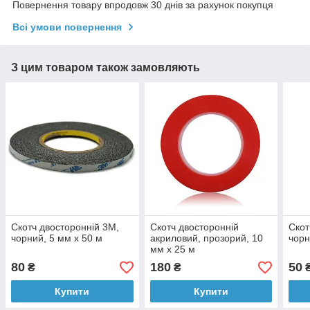
Повернення товару впродовж 30 днів за рахунок покупця
Всі умови повернення
З цим товаром також замовляють
Скотч двосторонній 3M,
Скотч двосторонній
Скот
чорний, 5 мм x 50 м
акриловий, прозорий, 10
чорн
мм x 25 м
80
180
50
₴
₴
Купити
Купити