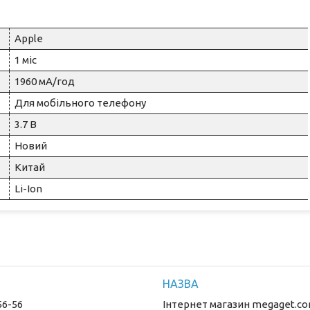
Apple
1 міс
1960 мА/год
Для мобільного телефону
3.7 В
Новий
Китай
Li-Ion
56-56
Інтернет магазин megaget.co