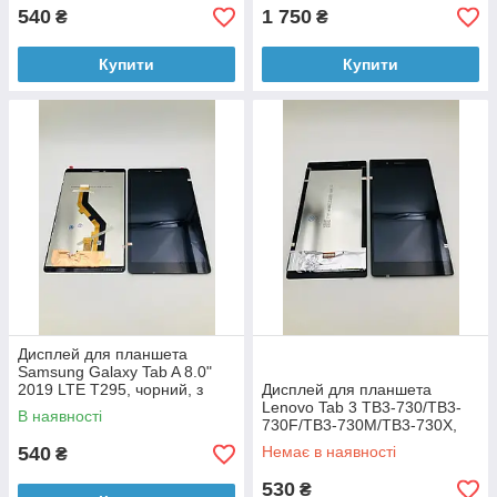
540
1 750
₴
₴
Купити
Купити
Дисплей для планшета
Samsung Galaxy Tab A 8.0"
2019 LTE T295, чорний, з
Дисплей для планшета
тачскріном
Lenovo Tab 3 TB3-730/TB3-
В наявності
730F/TB3-730M/TB3-730X,
чорний, з тачскрином
540
Немає в наявності
₴
530
₴