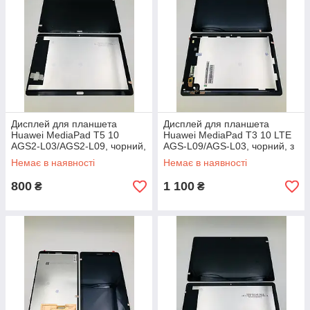
Дисплей для планшета
Дисплей для планшета
Huawei MediaPad T5 10
Huawei MediaPad T3 10 LTE
AGS2-L03/AGS2-L09, чорний,
AGS-L09/AGS-L03, чорний, з
з тачскріном(з вирізом під
тачскріном
Немає в наявності
Немає в наявності
кнопку)
800
1 100
₴
₴