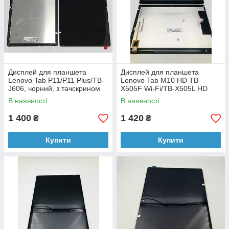
Дисплей для планшета
Дисплей для планшета
Lenovo Tab P11/P11 Plus/TB-
Lenovo Tab M10 HD TB-
J606, чорний, з тачскрином
X505F Wi-Fi/TB-X505L HD
LTE, чорний, з тачскріном
В наявності
В наявності
1 400
1 420
₴
₴
Купити
Купити